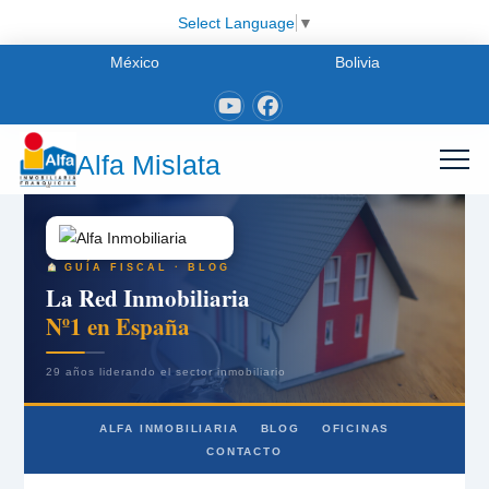
Select Language
▼
México
Bolivia
Alfa Mislata
GUÍA FISCAL · BLOG
La Red Inmobiliaria
Nº1 en España
29 años liderando el sector inmobiliario
ALFA INMOBILIARIA
BLOG
OFICINAS
CONTACTO