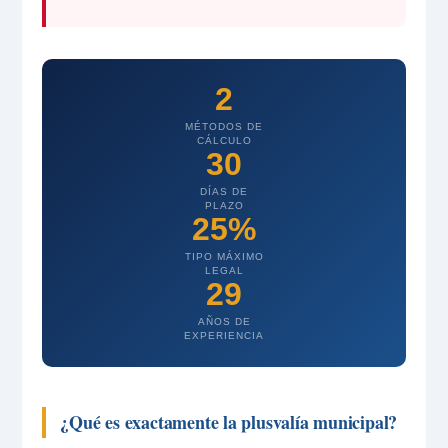
2
MÉTODOS DE
CÁLCULO
30
DÍAS DE
PLAZO
25%
TIPO MÁXIMO
LEGAL
29
AÑOS DE
EXPERIENCIA
¿Qué es exactamente la plusvalía municipal?