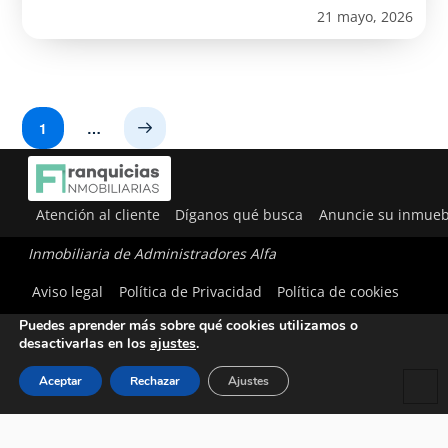
21 mayo, 2026
1
…
Next
Atención al cliente
Díganos qué busca
Anuncie su inmueb
Inmobiliaria de Administradores Alfa
Utilizamos cookies para ofrecerte la mejor experiencia en
Aviso legal
Política de Privacidad
Política de cookies
nuestra web.
Puedes aprender más sobre qué cookies utilizamos o
desactivarlas en los
ajustes
.
Aceptar
Rechazar
Ajustes