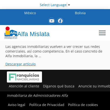
Select Language
▼
México
Bolivia
Alfa Mislata
Las agencias inmobiliarias vuelven a ver crecer sus redes
comerciales, así como competencia. En el caso concreto de
Alfa Inmobiliaria, la …
Descargar artículo
Atención al cliente
Díganos qué busca
Anuncie su inmueb
Inmobiliaria de Administradores Alfa
Aviso legal
Política de Privacidad
Política de cookies