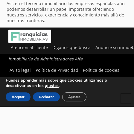
Así, en el terreno inmobiliario las empresas españolas aún
podemos desarrollar un papel importante ofreciendo
nuestros servicios, experiencia y conocimiento más allá de
nuestras fronteras.
Atención al cliente
Díganos qué busca
Anuncie su inmueb
Inmobiliaria de Administradores Alfa
Utilizamos cookies para ofrecerte la mejor experiencia en
Aviso legal
Política de Privacidad
Política de cookies
nuestra web.
Puedes aprender más sobre qué cookies utilizamos o
desactivarlas en los
ajustes
.
Aceptar
Rechazar
Ajustes