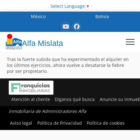
Select Language
▼
México
Bolivia
Alfa Mislata
Tras la fuerte subida que ha experimentado el alquiler en
los últimos ejercicios, ahora vuelve a desatarse la fiebre
por ser propietario.
Atención al cliente
Díganos qué busca
Anuncie su inmueb
Inmobiliaria de Administradores Alfa
Aviso legal
Política de Privacidad
Política de cookies