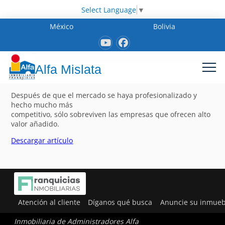
Select Language
▼
México
Bolivia
Alfa Mislata
Después de que el mercado se haya profesionalizado y
hecho mucho más
competitivo, sólo sobreviven las empresas que ofrecen alto
valor añadido.
Descargar artículo
Atención al cliente
Díganos qué busca
Anuncie su inmueb
Inmobiliaria de Administradores Alfa