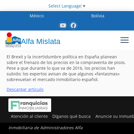
Select Language
▼
México
Bolivia
Alfa Mislata
El Brexit y la incertidumbre política en España planean
sobre el frenazo de los precios en la compraventa de pisos.
Pese a que durante lo que va de 2016, los precios han
subido; los expertos avisan de que algunos «fantasmas»
sobrevuelan el mercado inmobiliario español.
Descargar artículo
Atención al cliente
Díganos qué busca
Anuncie su inmueb
Inmobiliaria de Administradores Alfa