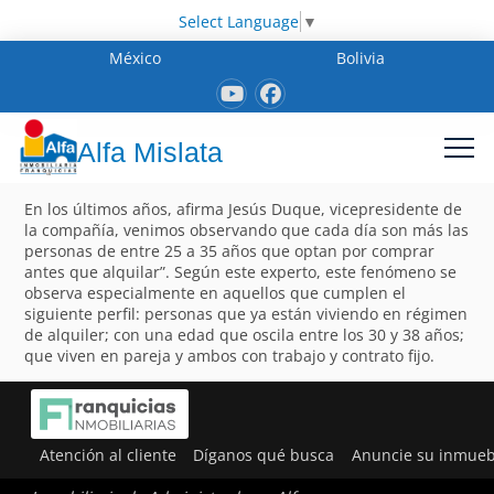
Select Language
▼
México
Bolivia
Alfa Mislata
En los últimos años, afirma Jesús Duque, vicepresidente de
la compañía, venimos observando que cada día son más las
personas de entre 25 a 35 años que optan por comprar
antes que alquilar”. Según este experto, este fenómeno se
observa especialmente en aquellos que cumplen el
siguiente perfil: personas que ya están viviendo en régimen
de alquiler; con una edad que oscila entre los 30 y 38 años;
que viven en pareja y ambos con trabajo y contrato fijo.
Atención al cliente
Díganos qué busca
Anuncie su inmueb