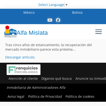
Select Language
▼
México
Bolivia
Alfa Mislata
Tras cinco años de estancamiento, la recuperación del
mercado inmobiliario parece esta próxima…
Descargar artículo
.
Atención al cliente
Díganos qué busca
Anuncie su inmueb
Inmobiliaria de Administradores Alfa
Aviso legal
Política de Privacidad
Política de cookies