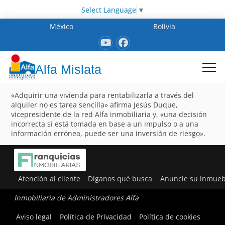
Select Language
▼
México
Bolivia
Alfa Mislata
«Adquirir una vivienda para rentabilizarla a través del
alquiler no es tarea sencilla» afirma Jesús Duque,
vicepresidente de la red Alfa inmobiliaria y, «una decisión
incorrecta si está tomada en base a un impulso o a una
información errónea, puede ser una inversión de riesgo».
Atención al cliente
Díganos qué busca
Anuncie su inmueb
Inmobiliaria de Administradores Alfa
Aviso legal
Política de Privacidad
Política de cookies